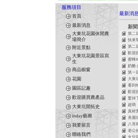
服務項目
最新消
首頁
最新消息
新聞
大東坑花園休閒農
第二屆
場簡介
快來幫
第二屆
附近景點
歡迎踴
大東坑花園景區寫
蜜蜂
生
奶酪 (
商品櫥窗
第一屆
花園
大東
看到牠
園區記趣
歡迎
歡迎購買農產品
驚掉
超萌
大東坑開拓史
真材
inday藝廊
美麗
八哥
我要留言
老公
聯絡我們
女兒