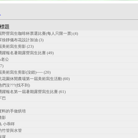
息
標題
野營寫生咖啡杯票選比賽(每人只限一票) (4)
徐靜儀布花設計加油 (3)
美術寫生剪影 (23)
躍報名暑期露營寫生比賽 (49)
&老公
7)
美術寫生剪影(沒錯)~~~ (20)
坑花園休閒農場第一屆美術寫生活動 (60)
們沒???(找不到)
踴躍報名第一屆暑期露營寫生比賽 (61)
下巴
實料的手做烘培
倩影
鳥 小乖咩
的竹管與水管
與尿