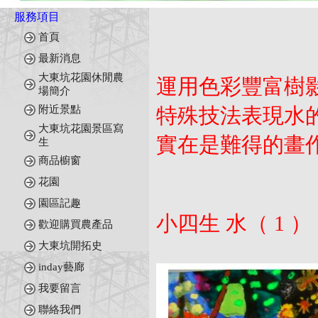
服務項目
首頁
最新消息
大東坑花園休閒農
運用色彩豐富樹
場簡介
附近景點
特殊技法表現水
大東坑花園景區寫
實在是難得的畫
生
商品櫥窗
花園
園區記趣
小四生 水（ 1 ）
歡迎購買農產品
大東坑開拓史
inday藝廊
我要留言
聯絡我們