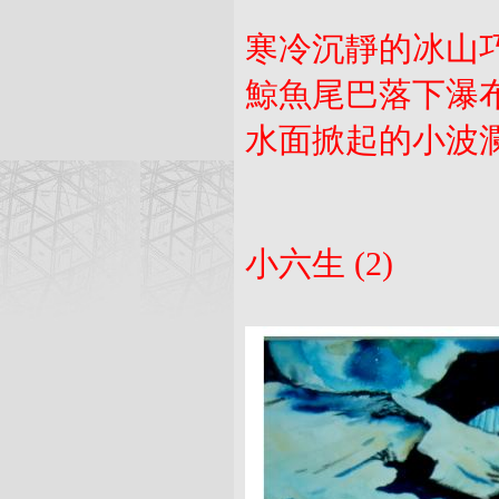
寒冷沉靜的冰山
鯨魚尾巴落下瀑
水面掀起的小波
小六生 (2)