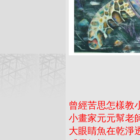
曾經苦思怎樣教
小畫家元元幫老
大眼睛魚在乾淨