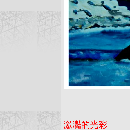
瀲灩的光彩