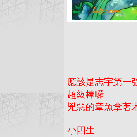
應該是志宇第一
超級棒囉
兇惡的章魚拿著
小四生